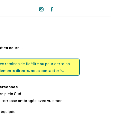
 en cours...
les remises de fidélité ou pour certains
iements directs, nous contacter 📞
personnes
on plein Sud
 terrasse ombragée avec vue mer
e équipée :