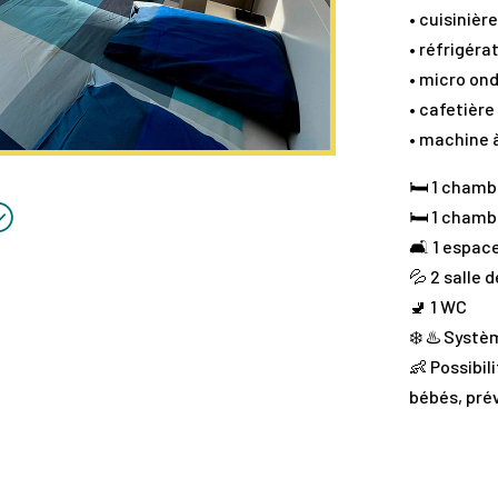
• cuisinièr
• réfrigér
• micro on
• cafetière
• machine à
🛏️ 1 chamb
;
🛏️ 1 cham
🛋️ 1 espac
💦 2 salle 
🚽 1 WC
❄️ ♨️ Syst
👶
Possibil
bébés, pré