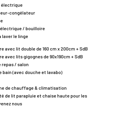
e électrique
ateur-congélateur
de
 électrique / bouilloire
 laver le linge
re avec lit double de 160 cm x 200cm + SdB
bre avec lits gigognes de 90x190cm + SdB
e repas / salon
de bain (avec douche et lavabo)
ème de chauffage & climatisation
ité de lit parapluie et chaise haute pour les
venez nous