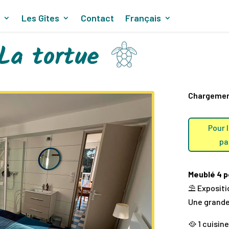
e
Les Gîtes
Contact
Français
La tortue
Chargement
Pour 
pa
Meublé 4 
⛱️ Expositi
Une grande
🥘 1 cuisin