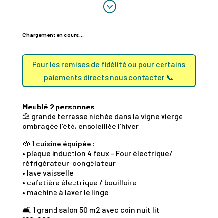
;
Chargement en cours...
Pour les remises de fidélité ou pour certains
paiements directs nous contacter 📞
Meublé 2 personnes
⛱️ grande terrasse nichée dans la vigne vierge
ombragée l’été, ensoleillée l’hiver
🥘 1 cuisine équipée :
• plaque induction 4 feux – Four électrique/
réfrigérateur-congélateur
• lave vaisselle
• cafetière électrique / bouilloire
• machine à laver le linge
🛋️ 1 grand salon 50 m2 avec coin nuit lit